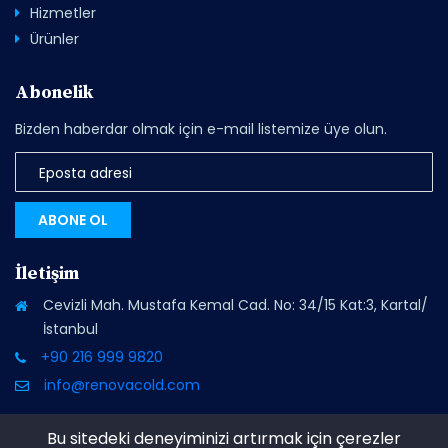
Hizmetler
Ürünler
Abonelik
Bizden haberdar olmak için e-mail listemize üye olun.
ABONE OL
İletişim
Cevizli Mah. Mustafa Kemal Cad. No: 34/15 Kat:3, Kartal/
İstanbul
+90 216 999 9820
info@renovacold.com
Bu sitedeki deneyiminizi artırmak için çerezler