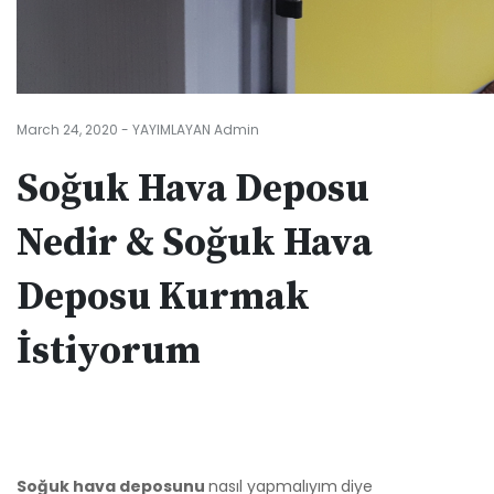
March 24, 2020 - YAYIMLAYAN Admin
Soğuk Hava Deposu
Nedir & Soğuk Hava
Deposu Kurmak
İstiyorum
Soğuk hava deposunu
nasıl yapmalıyım
diye