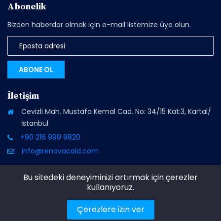
Abonelik
Bizden haberdar olmak için e-mail listemize üye olun.
ABONE OL
İletişim
Cevizli Mah. Mustafa Kemal Cad. No: 34/15 Kat:3, Kartal/
İstanbul
+90 216 999 9820
info@renovacold.com
Bu sitedeki deneyiminizi artırmak için çerezler
kullanıyoruz.
© Renova Endüstriyel Soğutma Sistemleri, Tüm hakkı
Çerezlere izin ver
saklıdır.