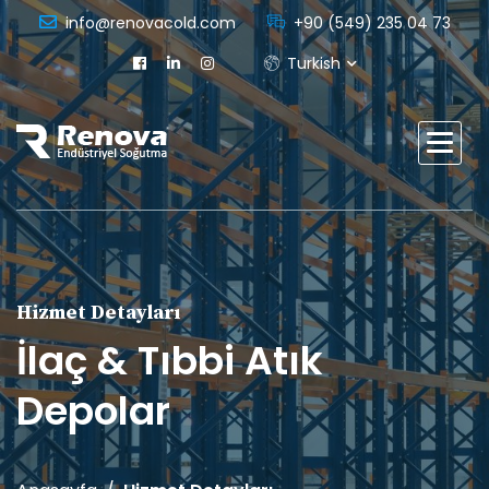
info@renovacold.com
+90 (549) 235 04 73
Turkish
Hizmet Detayları
İlaç & Tıbbi Atık
Depolar