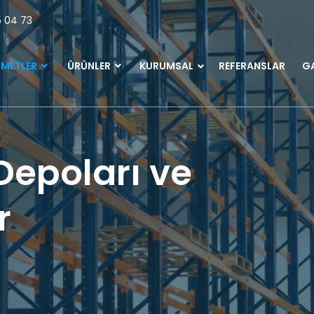
5 04 73
ZMETLER
ÜRÜNLER
KURUMSAL
REFERANSLAR
GA
epoları ve
r