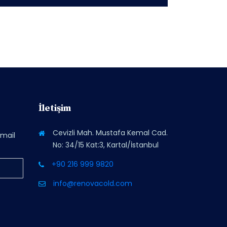
İletişim
Cevizli Mah. Mustafa Kemal Cad.
-mail
No: 34/15 Kat:3, Kartal/İstanbul
+90 216 999 9820
info@renovacold.com